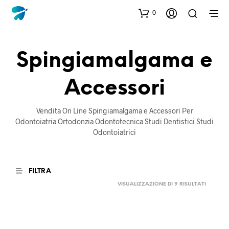
0
Spingiamalgama e
Accessori
Vendita On Line Spingiamalgama e Accessori Per
Odontoiatria Ortodonzia Odontotecnica Studi Dentistici Studi
Odontoiatrici
FILTRA
ORDINA
VISUALIZZAZIONE DI 9 RISULTATI
IN
BASE
AL