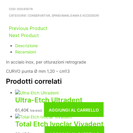
COD:
00045076
CATEGORIE:
CONSERVATIVA
,
SPINGIAMALGAMA E ACCESSORI
Previous Product
Next Product
Descrizione
Recensioni
In acciaio inox, per otturazioni retrograde
CURVO punta Ø mm 1,20 – cm13
Prodotti correlati
Ultra-Etch Ultradent
61,40
€
AGGIUNGI AL CARRELLO
Iva escl.
Total Etch Ivoclar Vivadent