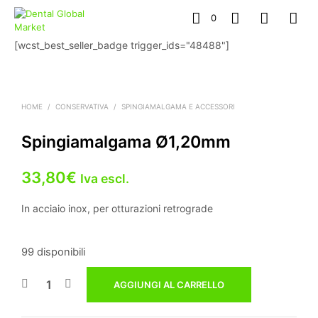
0
[wcst_best_seller_badge trigger_ids="48488"]
HOME
/
CONSERVATIVA
/
SPINGIAMALGAMA E ACCESSORI
Spingiamalgama Ø1,20mm
33,80
€
Iva escl.
In acciaio inox, per otturazioni retrograde
99 disponibili
AGGIUNGI AL CARRELLO