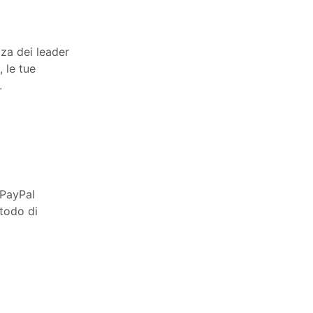
zza dei leader
 le tue
.
 PayPal
etodo di