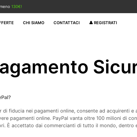
almeno
130€!
FFERTE
CHI SIAMO
CONTATTACI
👤 REGISTRATI
agamento Sicu
yPal?
r di fiducia nei pagamenti online, consente ad acquirenti e 
evere pagamenti online. PayPal vanta oltre 100 milioni di con
ori. È accettato dai commercianti di tutto il mondo, dentro e