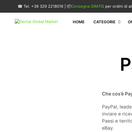
☎ Tel. +39 329 2218016 | 📦
Consegna GRATIS
per ordini di 
HOME
CATEGORIE
O
P
Che cos’è Pa
PayPal, leade
inviare e ric
Paesi e territ
eBay.