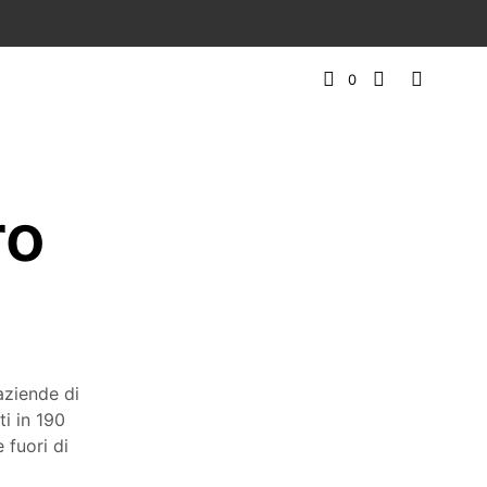
0
ro
aziende di
ti in 190
 fuori di