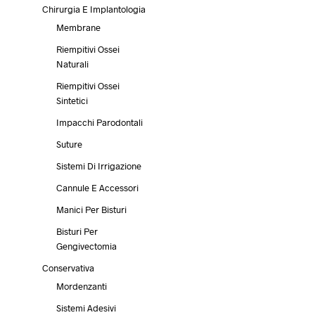
Le
pagina
Chirurgia E Implantologia
opzioni
del
Membrane
possono
prodotto
essere
Riempitivi Ossei
scelte
Naturali
nella
Riempitivi Ossei
pagina
Sintetici
del
prodotto
Impacchi Parodontali
Suture
Sistemi Di Irrigazione
Cannule E Accessori
Manici Per Bisturi
Bisturi Per
Gengivectomia
Conservativa
Mordenzanti
Sistemi Adesivi