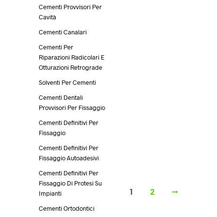
varianti.
Cementi Provvisori Per
Le
Cavità
opzioni
possono
Cementi Canalari
45,90
€
Iva escl.
essere
Cementi Per
SCEGLI
Questo
scelte
Riparazioni Radicolari E
prodotto
nella
Otturazioni Retrograde
ha
pagina
più
Solventi Per Cementi
del
varianti.
prodotto
60,40
€
Iva escl.
Cementi Dentali
Le
SCEGLI
Questo
Provvisori Per Fissaggio
opzioni
prodotto
Cementi Definitivi Per
possono
ha
Fissaggio
essere
più
scelte
Cementi Definitivi Per
varianti.
40,40
€
Iva escl.
nella
Fissaggio Autoadesivi
Le
pagina
SCEGLI
Questo
opzioni
Cementi Definitivi Per
del
prodotto
possono
Fissaggio Di Protesi Su
prodotto
ha
essere
1
2
→
Impianti
più
scelte
varianti.
Cementi Ortodontici
nella