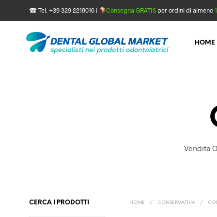
☎ Tel. +39 329 2218016 |
Consegna GRATIS
per ordini di almeno
HOME
Vendita O
CERCA I PRODOTTI
HOME
/
CONSERVATIVA
/
COM