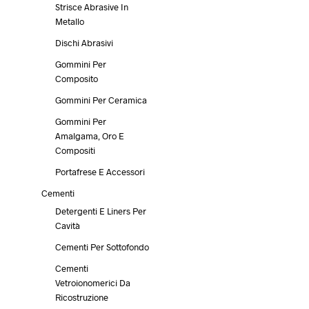
essere
Strisce Abrasive In
scelte
Metallo
nella
Dischi Abrasivi
pagina
64,40
€
Iva escl.
del
Gommini Per
SCEGLI
Questo
prodotto
Composito
prodotto
ha
Gommini Per Ceramica
più
Gommini Per
varianti.
Amalgama, Oro E
Le
Compositi
opzioni
Portafrese E Accessori
possono
essere
Cementi
scelte
Detergenti E Liners Per
nella
Cavità
26,95
€
Iva escl.
pagina
Cementi Per Sottofondo
del
SCEGLI
Questo
prodotto
prodotto
Cementi
ha
Vetroionomerici Da
più
Ricostruzione