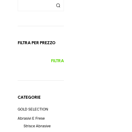
FILTRA PER PREZZO
PREZZO
PREZZO
FILTRA
MIN
MAX
42,90
€
Iva escl.
SCEGLI
Questo
prodotto
ha
CATEGORIE
più
varianti.
GOLD SELECTION
Le
Abrasivi E Frese
opzioni
Strisce Abrasive
possono