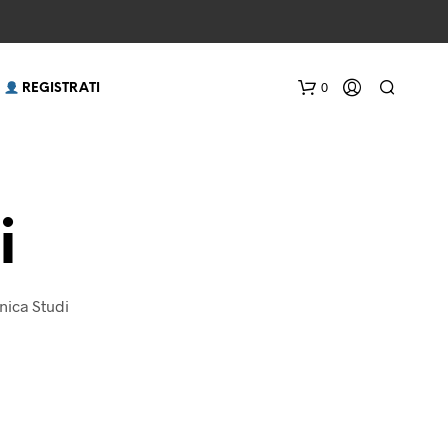
0
 REGISTRATI
i
nica Studi