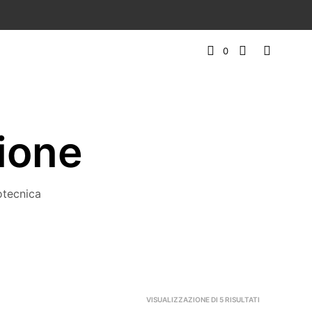
0
sione
otecnica
ORDINA
VISUALIZZAZIONE DI 5 RISULTATI