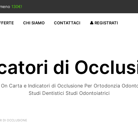
almeno
130€!
FFERTE
CHI SIAMO
CONTATTACI
👤 REGISTRATI
catori di Occlu
 On Carta e Indicatori di Occlusione Per Ortodonzia Odont
Studi Dentistici Studi Odontoiatrici
I DI OCCLUSIONE