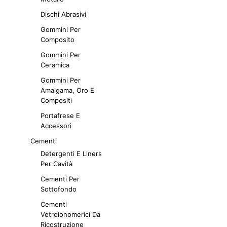
varianti.
Le
Dischi Abrasivi
opzioni
Gommini Per
possono
Composito
essere
Gommini Per
scelte
Ceramica
nella
pagina
Gommini Per
del
Amalgama, Oro E
Compositi
prodotto
Portafrese E
Accessori
Cementi
Detergenti E Liners
Per Cavità
Cementi Per
Sottofondo
Cementi
Vetroionomerici Da
Ricostruzione