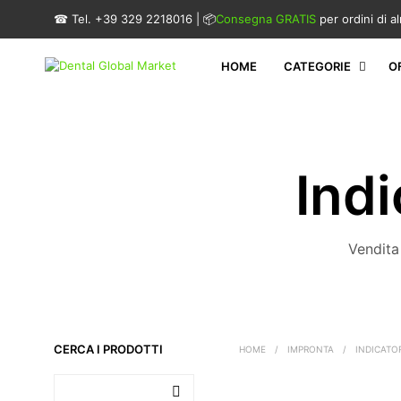
☎ Tel. +39 329 2218016 | 📦
Consegna GRATIS
per ordini di 
HOME
CATEGORIE
O
Indi
Vendita
CERCA I PRODOTTI
HOME
/
IMPRONTA
/
INDICATOR