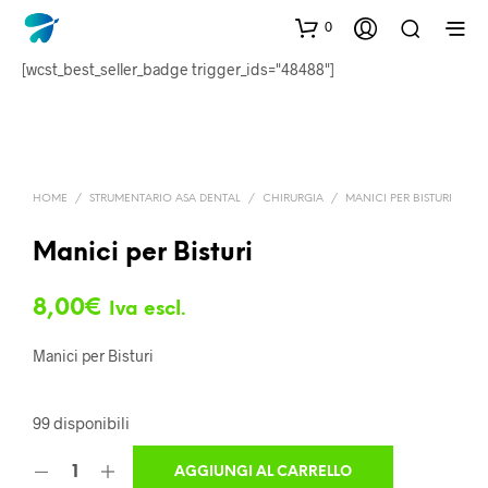
0
[wcst_best_seller_badge trigger_ids="48488"]
HOME
/
STRUMENTARIO ASA DENTAL
/
CHIRURGIA
/
MANICI PER BISTURI
Manici per Bisturi
8,00
€
Iva escl.
Manici per Bisturi
99 disponibili
AGGIUNGI AL CARRELLO