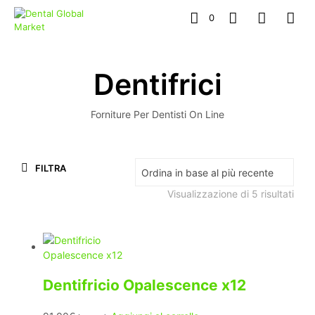
0
Dentifrici
Forniture Per Dentisti On Line
FILTRA
Ordi
Visualizzazione di 5 risultati
in
bas
al
più
rece
Dentifricio Opalescence x12