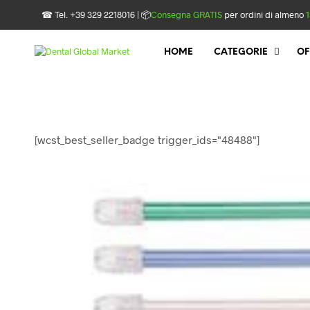
☎ Tel. +39 329 2218016 | 📦
Consegna GRATIS
per ordini di almeno
1
HOME
CATEGORIE
OF
[wcst_best_seller_badge trigger_ids="48488"]