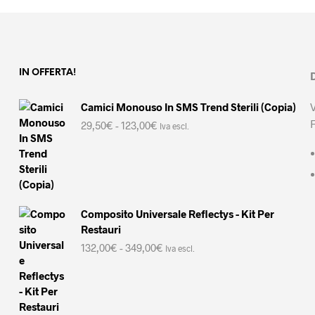
opzioni
essere
possono
scelte
essere
nella
scelte
pagina
nella
del
IN OFFERTA!
pagina
prodotto
del
Camici Monouso In SMS Trend Sterili (Copia)
prodotto
Fascia
29,50
€
-
123,00
€
Iva escl.
di
prezzo:
da
29,50€
a
123,00€
Composito Universale Reflectys - Kit Per
Restauri
Fascia
132,00
€
-
349,00
€
Iva escl.
di
prezzo:
da
132,00€
a