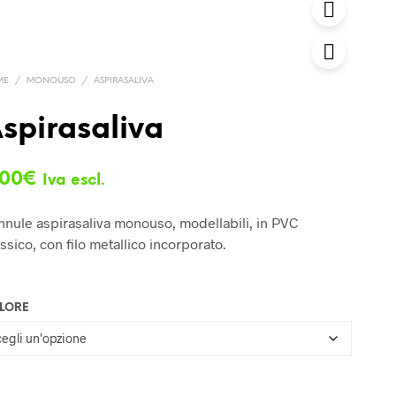
ME
/
MONOUSO
/
ASPIRASALIVA
spirasaliva
,00
€
Iva escl.
nule aspirasaliva monouso, modellabili, in PVC
ssico, con filo metallico incorporato.
LORE