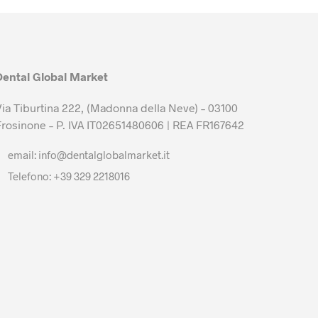
Dental Global Market
Via Tiburtina 222, (Madonna della Neve) – 03100
Frosinone – P. IVA IT02651480606 | REA FR167642
email: info@dentalglobalmarket.it
Telefono: +39 329 2218016