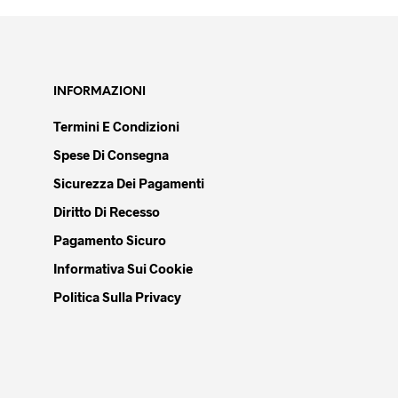
essere
scelte
nella
pagina
del
INFORMAZIONI
prodotto
Termini E Condizioni
Spese Di Consegna
Sicurezza Dei Pagamenti
Diritto Di Recesso
Pagamento Sicuro
Informativa Sui Cookie
Politica Sulla Privacy