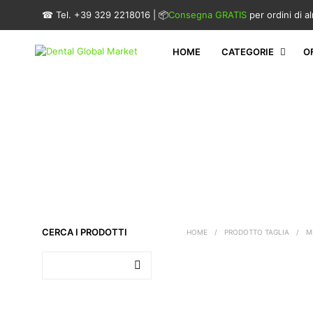
☎ Tel. +39 329 2218016 | 📦
Consegna GRATIS
per ordini di 
HOME
CATEGORIE
O
CERCA I PRODOTTI
HOME
/
PRODOTTO TAGLIA
/
M