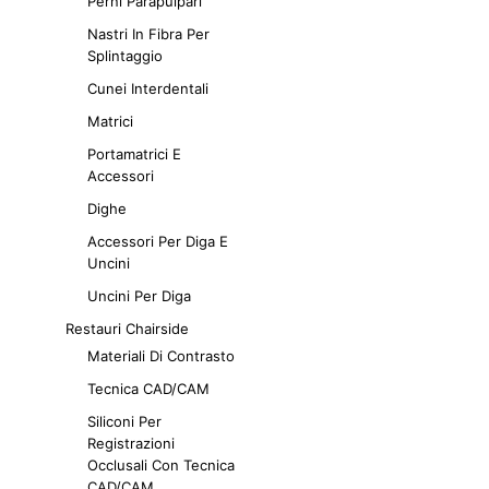
Perni Parapulpari
Nastri In Fibra Per
Splintaggio
Cunei Interdentali
Matrici
Portamatrici E
Accessori
Dighe
Accessori Per Diga E
Uncini
Uncini Per Diga
Restauri Chairside
Materiali Di Contrasto
Tecnica CAD/CAM
Siliconi Per
Registrazioni
Occlusali Con Tecnica
CAD/CAM