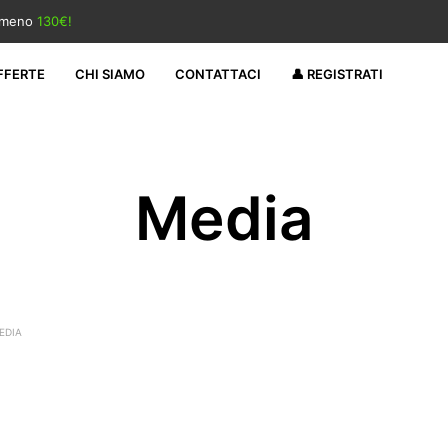
almeno
130€!
FFERTE
CHI SIAMO
CONTATTACI
👤 REGISTRATI
Media
EDIA