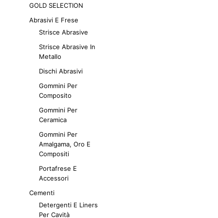
nella
GOLD SELECTION
varianti.
pagina
Le
Abrasivi E Frese
del
opzioni
Strisce Abrasive
prodotto
possono
Strisce Abrasive In
essere
Metallo
scelte
Dischi Abrasivi
nella
pagina
Gommini Per
del
Composito
prodotto
Gommini Per
Ceramica
Gommini Per
Amalgama, Oro E
Compositi
Portafrese E
Accessori
Cementi
Detergenti E Liners
Per Cavità