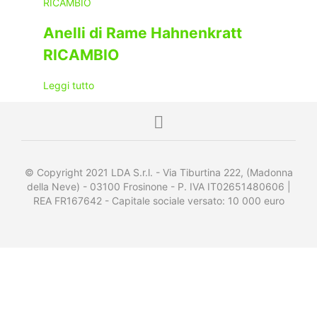
ha
più
Anelli di Rame Hahnenkratt
varianti.
Le
RICAMBIO
opzioni
possono
Leggi tutto
essere
scelte
nella
pagina
del
prodotto
© Copyright 2021 LDA S.r.l. - Via Tiburtina 222, (Madonna
della Neve) - 03100 Frosinone - P. IVA IT02651480606 |
REA FR167642 - Capitale sociale versato: 10 000 euro