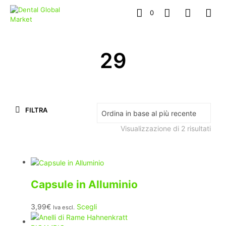
0
29
FILTRA
Ordi
Visualizzazione di 2 risultati
in
bas
al
più
rece
Capsule in Alluminio
Questo
3,99
€
Scegli
Iva escl.
prodotto