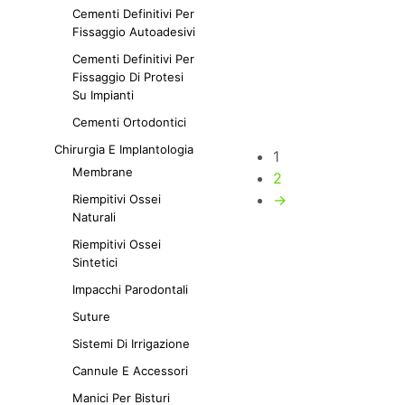
10,50
€
Iva escl.
nella
Cementi Definitivi Per
SCEGLI
pagina
Questo
Fissaggio Autoadesivi
del
prodotto
Cementi Definitivi Per
prodotto
ha
Fissaggio Di Protesi
più
Su Impianti
varianti.
Cementi Ortodontici
Le
opzioni
Chirurgia E Implantologia
1
possono
Membrane
2
essere
→
Riempitivi Ossei
scelte
Naturali
nella
pagina
Riempitivi Ossei
del
Sintetici
prodotto
Impacchi Parodontali
Suture
Sistemi Di Irrigazione
Cannule E Accessori
Manici Per Bisturi