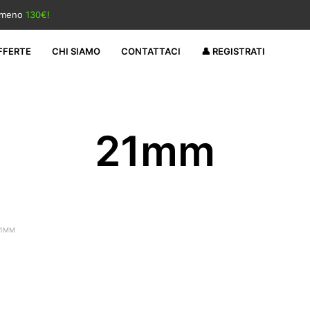
almeno
130€!
FFERTE
CHI SIAMO
CONTATTACI
👤 REGISTRATI
21mm
1MM