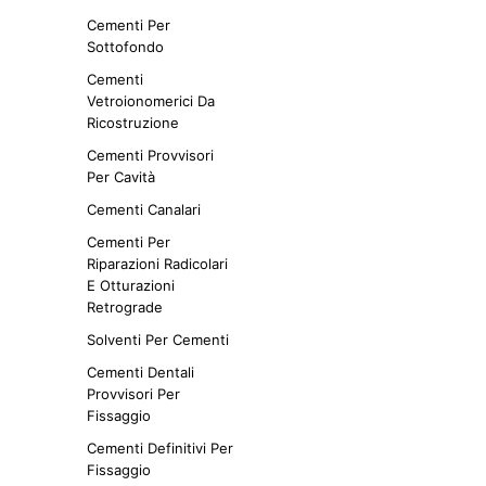
prodotto
ha
Cementi Per
più
Sottofondo
varianti.
Cementi
Le
Vetroionomerici Da
opzioni
Ricostruzione
possono
Cementi Provvisori
essere
Per Cavità
scelte
nella
Cementi Canalari
14,20
€
pagina
Iva escl.
Cementi Per
del
SCEGLI
Questo
Riparazioni Radicolari
prodotto
prodotto
E Otturazioni
ha
Retrograde
più
Solventi Per Cementi
varianti.
Cementi Dentali
Le
Provvisori Per
opzioni
Fissaggio
possono
essere
Cementi Definitivi Per
scelte
Fissaggio