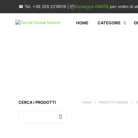
☎ Tel. +39 329 2218016 | 📦
Consegna GRATIS
per ordini di 
HOME
CATEGORIE
O
CERCA I PRODOTTI
HOME
/
PRODOTTO MISURA
/
2