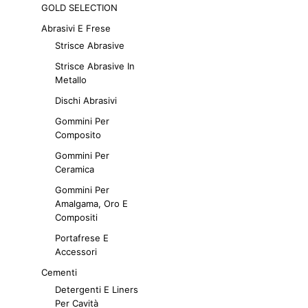
possono
GOLD SELECTION
SCEGLI
Questo
prodotto
essere
prodotto
Abrasivi E Frese
scelte
ha
Strisce Abrasive
nella
più
Strisce Abrasive In
pagina
varianti.
Metallo
del
Le
prodotto
Dischi Abrasivi
opzioni
85,40
€
Iva escl.
possono
Gommini Per
SCEGLI
Questo
essere
Composito
prodotto
scelte
ha
Gommini Per
nella
più
Ceramica
pagina
varianti.
Gommini Per
del
Le
Amalgama, Oro E
prodotto
opzioni
Compositi
possono
Portafrese E
essere
Accessori
scelte
nella
Cementi
14,20
€
Iva escl.
pagina
Detergenti E Liners
SCEGLI
Questo
del
Per Cavità
prodotto