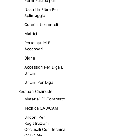
Perni Parapulpari
Nastri In Fibra Per
Splintaggio
Cunei Interdentali
Matrici
Portamatrici E
Accessori
Dighe
Accessori Per Diga E
Uncini
Uncini Per Diga
Restauri Chairside
Materiali Di Contrasto
Tecnica CAD/CAM
Siliconi Per
Registrazioni
Occlusali Con Tecnica
CAD/CAM