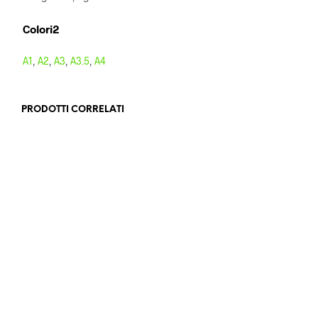
Colori2
A1
,
A2
,
A3
,
A3.5
,
A4
PRODOTTI CORRELATI
42,00
€
Iva escl.
102,90
€
Iva escl.
AGGIUNGI AL CARRELLO
AGGIUNGI AL CARRELLO