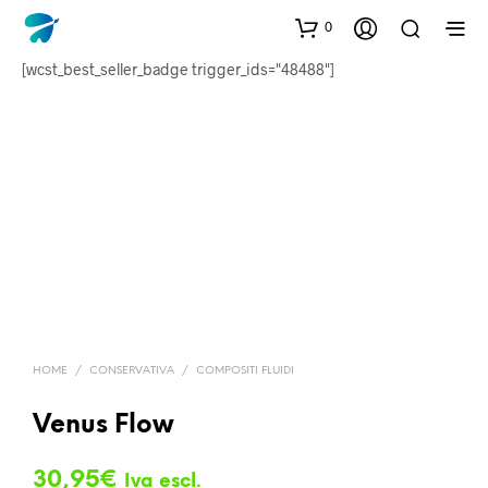
0
[wcst_best_seller_badge trigger_ids="48488"]
HOME
/
CONSERVATIVA
/
COMPOSITI FLUIDI
Venus Flow
30,95
€
Iva escl.