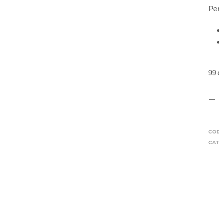
Per
99 
CO
CAT