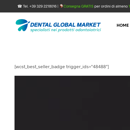
☎ Tel. +39 329 2218016 |
Consegna GRATIS
per ordini di almeno
HOME
[wcst_best_seller_badge trigger_ids="48488"]