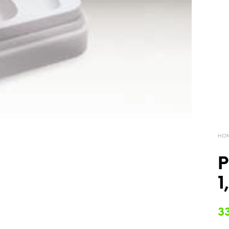
HO
P
1
3