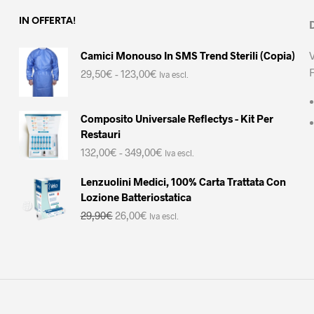
IN OFFERTA!
Camici Monouso In SMS Trend Sterili (Copia)
Fascia
29,50
€
-
123,00
€
Iva escl.
di
prezzo:
da
Composito Universale Reflectys - Kit Per
29,50€
Restauri
a
Fascia
132,00
€
-
349,00
€
123,00€
Iva escl.
di
prezzo:
Lenzuolini Medici, 100% Carta Trattata Con
da
Lozione Batteriostatica
132,00€
Il
Il
29,90
€
26,00
€
Iva escl.
a
prezzo
prezzo
349,00€
originale
attuale
era:
è:
29,90€.
26,00€.