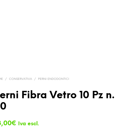
ME
/
CONSERVATIVA
/
PERNI ENDODONTICI
erni Fibra Vetro 10 Pz n.
,0
3,00
€
Iva escl.