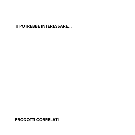
TI POTREBBE INTERESSARE…
186,50
€
Iva escl.
9,95
€
Iva escl.
AGGIUNGI AL CARRELLO
AGGIUNGI AL CARRELLO
PRODOTTI CORRELATI