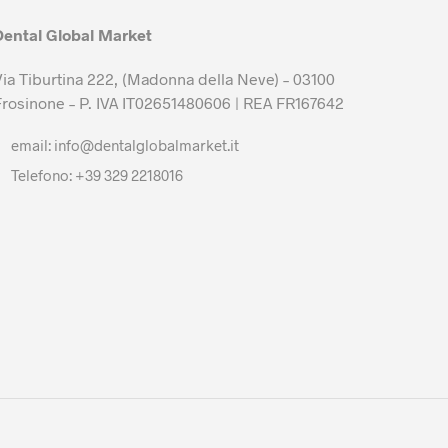
Dental Global Market
Via Tiburtina 222, (Madonna della Neve) – 03100
Frosinone – P. IVA IT02651480606 | REA FR167642
email: info@dentalglobalmarket.it
Telefono: +39 329 2218016