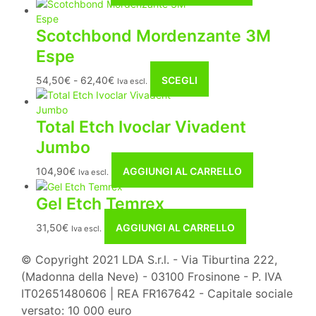
Scotchbond Mordenzante 3M
Espe
Fascia
Questo
54,50
€
-
62,40
€
SCEGLI
Iva escl.
di
prodotto
prezzo:
ha
Total Etch Ivoclar Vivadent
da
più
54,50€
varianti.
Jumbo
a
Le
62,40€
opzioni
104,90
€
AGGIUNGI AL CARRELLO
Iva escl.
possono
essere
Gel Etch Temrex
scelte
nella
31,50
€
AGGIUNGI AL CARRELLO
Iva escl.
pagina
del
© Copyright 2021 LDA S.r.l. - Via Tiburtina 222,
prodotto
(Madonna della Neve) - 03100 Frosinone - P. IVA
IT02651480606 | REA FR167642 - Capitale sociale
versato: 10 000 euro