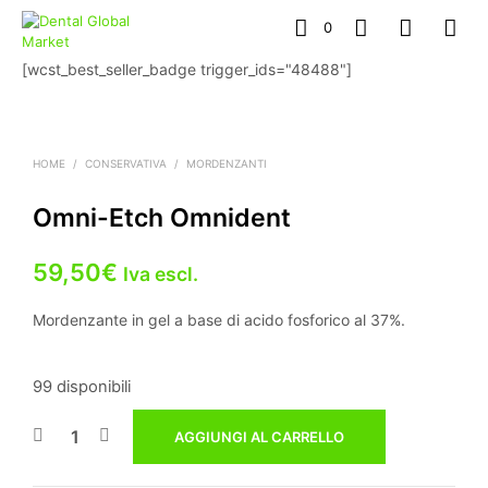
0
[wcst_best_seller_badge trigger_ids="48488"]
HOME
/
CONSERVATIVA
/
MORDENZANTI
Omni-Etch Omnident
59,50
€
Iva escl.
Mordenzante in gel a base di acido fosforico al 37%.
99 disponibili
AGGIUNGI AL CARRELLO