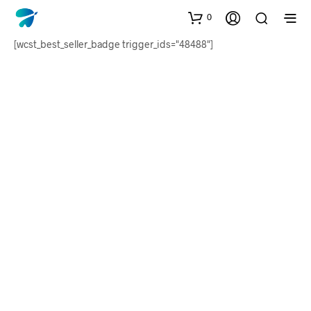
0
[wcst_best_seller_badge trigger_ids="48488"]