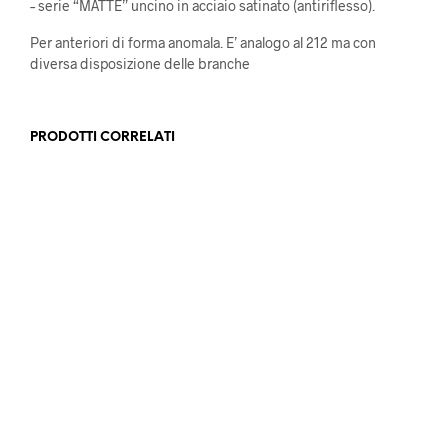
– serie “MATTE” uncino in acciaio satinato (antiriflesso).
Per anteriori di forma anomala. E’ analogo al 212 ma con
diversa disposizione delle branche
PRODOTTI CORRELATI
92,40
€
Iva escl.
97,40
€
Iva escl.
AGGIUNGI AL CARRELLO
AGGIUNGI AL CARRELLO