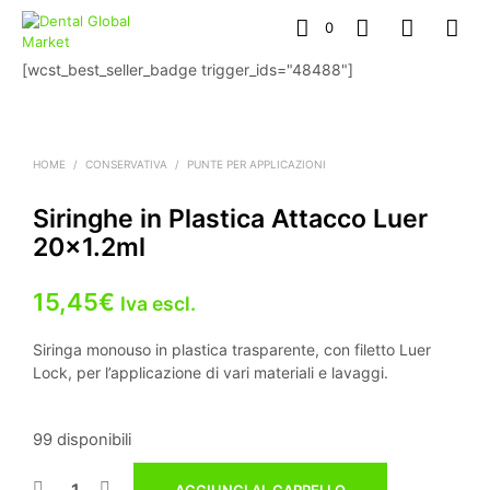
0
[wcst_best_seller_badge trigger_ids="48488"]
HOME
/
CONSERVATIVA
/
PUNTE PER APPLICAZIONI
Siringhe in Plastica Attacco Luer
20×1.2ml
15,45
€
Iva escl.
Siringa monouso in plastica trasparente, con filetto Luer
Lock, per l’applicazione di vari materiali e lavaggi.
99 disponibili