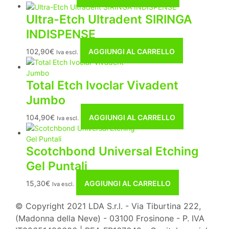
Ultra-Etch Ultradent SIRINGA
INDISPENSE
102,90
€
AGGIUNGI AL CARRELLO
Iva escl.
Total Etch Ivoclar Vivadent
Jumbo
104,90
€
AGGIUNGI AL CARRELLO
Iva escl.
Scotchbond Universal Etching
Gel Puntali
15,30
€
AGGIUNGI AL CARRELLO
Iva escl.
© Copyright 2021 LDA S.r.l. - Via Tiburtina 222,
(Madonna della Neve) - 03100 Frosinone - P. IVA