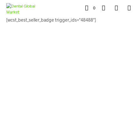
0
[wcst_best_seller_badge trigger_ids="48488"]