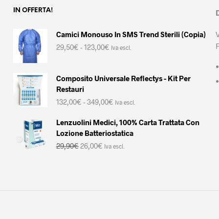
IN OFFERTA!
Camici Monouso In SMS Trend Sterili (Copia)
Fascia
29,50
€
-
123,00
€
Iva escl.
di
prezzo:
da
Composito Universale Reflectys - Kit Per
29,50€
Restauri
a
Fascia
132,00
€
-
349,00
€
123,00€
Iva escl.
di
prezzo:
Lenzuolini Medici, 100% Carta Trattata Con
da
Lozione Batteriostatica
132,00€
Il
Il
29,90
€
26,00
€
Iva escl.
a
prezzo
prezzo
349,00€
originale
attuale
era:
è:
29,90€.
26,00€.