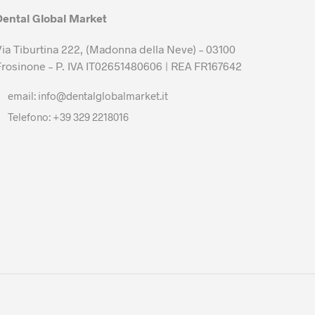
Dental Global Market
Via Tiburtina 222, (Madonna della Neve) – 03100
Frosinone – P. IVA IT02651480606 | REA FR167642
email: info@dentalglobalmarket.it
Telefono: +39 329 2218016