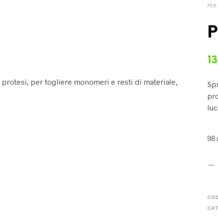
PER
P
13
le protesi, per togliere monomeri e resti di materiale,
Spr
pro
luc
98 
CO
CAT