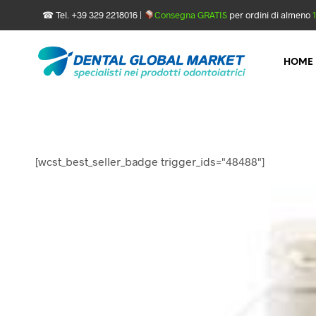
☎ Tel. +39 329 2218016 |
Consegna GRATIS
per ordini di almeno
HOME
[wcst_best_seller_badge trigger_ids="48488"]