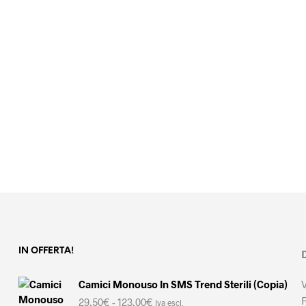
33,00
€
Iva escl.
15,30
€
Iva escl.
AGGIUNGI AL CARRELLO
AGGIUNGI AL CARRELLO
IN OFFERTA!
Camici Monouso In SMS Trend Sterili (Copia)
Fascia
29,50
€
-
123,00
€
Iva escl.