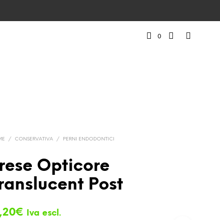
0
ME
/
CONSERVATIVA
/
PERNI ENDODONTICI
rese Opticore
ranslucent Post
,20
€
Iva escl.