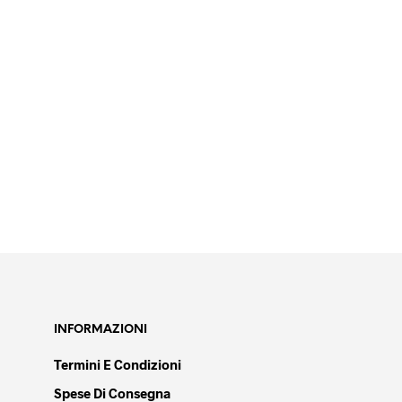
31,50
€
Iva escl.
AGGIUNGI AL CARRELLO
102,90
€
Iva escl.
AGGIUNGI AL CARRELLO
INFORMAZIONI
Termini E Condizioni
Spese Di Consegna