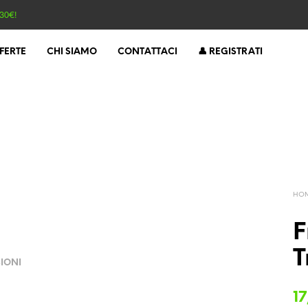
30€!
FERTE
CHI SIAMO
CONTATTACI
👤 REGISTRATI
HO
F
T
IONI
17