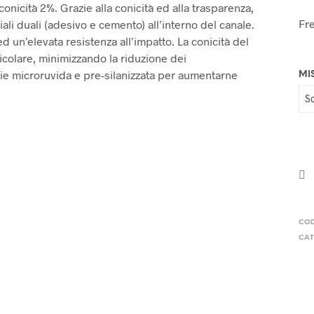
conicità 2%. Grazie alla conicità ed alla trasparenza,
Fre
iali duali (adesivo e cemento) all’interno del canale.
 un’elevata resistenza all’impatto. La conicità del
olare, minimizzando la riduzione dei
cie microruvida e pre-silanizzata per aumentarne
MI
CO
CAT