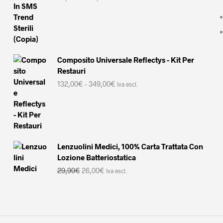
di
prezzo:
da
29,50€
a
123,00€
Composito Universale Reflectys - Kit Per
Restauri
Fascia
132,00
€
-
349,00
€
Iva escl.
di
prezzo:
da
132,00€
a
349,00€
Lenzuolini Medici, 100% Carta Trattata Con
Lozione Batteriostatica
Il
Il
29,90
€
26,00
€
Iva escl.
prezzo
prezzo
originale
attuale
era:
è:
29,90€.
26,00€.