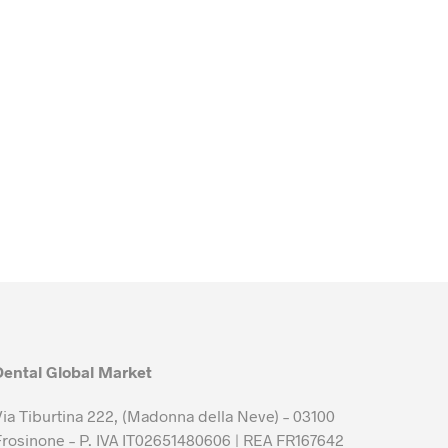
Dental Global Market
Via Tiburtina 222, (Madonna della Neve) – 03100
Frosinone – P. IVA IT02651480606 | REA FR167642