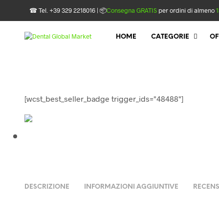
☎ Tel. +39 329 2218016 | 📦
Consegna GRATIS
per ordini di almeno
1
HOME
CATEGORIE
OF
[wcst_best_seller_badge trigger_ids="48488"]
DESCRIZIONE
INFORMAZIONI AGGIUNTIVE
RECENS