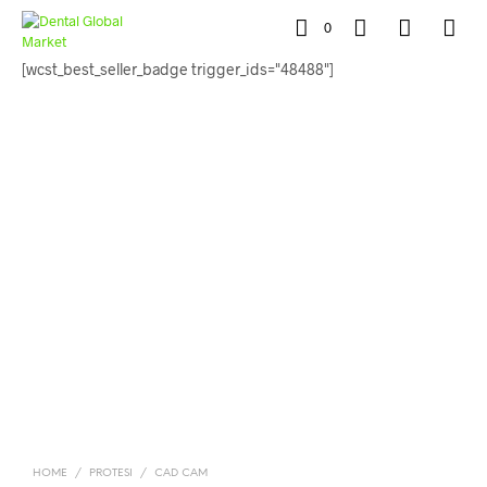
0
[wcst_best_seller_badge trigger_ids="48488"]
HOME
/
PROTESI
/
CAD CAM