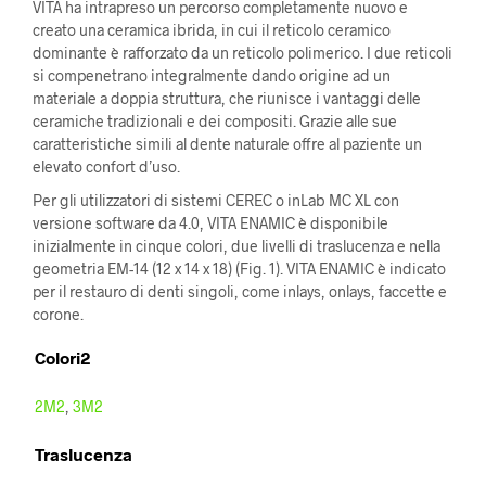
VITA ha intrapreso un percorso completamente nuovo e
creato una ceramica ibrida, in cui il reticolo ceramico
dominante è rafforzato da un reticolo polimerico. I due reticoli
si compenetrano integralmente dando origine ad un
materiale a doppia struttura, che riunisce i vantaggi delle
ceramiche tradizionali e dei compositi. Grazie alle sue
caratteristiche simili al dente naturale offre al paziente un
elevato confort d’uso.
Per gli utilizzatori di sistemi CEREC o inLab MC XL con
versione software da 4.0, VITA ENAMIC è disponibile
inizialmente in cinque colori, due livelli di traslucenza e nella
geometria EM-14 (12 x 14 x 18) (Fig. 1). VITA ENAMIC è indicato
per il restauro di denti singoli, come inlays, onlays, faccette e
corone.
Colori2
2M2
,
3M2
Traslucenza