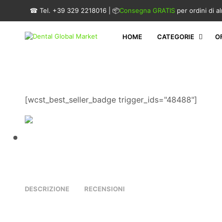
☎ Tel. +39 329 2218016 | 📦
Consegna GRATIS
per ordini di 
HOME
CATEGORIE
O
[wcst_best_seller_badge trigger_ids="48488"]
DESCRIZIONE
RECENSIONI