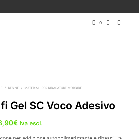
0
ME
/
RESINE
/
MATERIALI PER RIBASATURE MORBIDE
fi Gel SC Voco Adesivo
8,90
€
Iva escl.
licone per addizione autopolimerizzante e ribasature