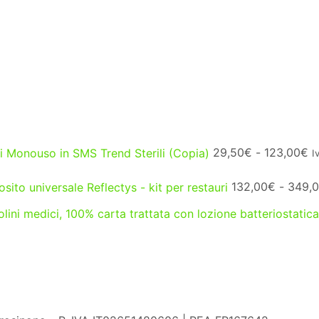
Fa
 Monouso in SMS Trend Sterili (Copia)
29,50
€
-
123,00
€
I
di
p
ito universale Reflectys - kit per restauri
132,00
€
-
349,
d
2
lini medici, 100% carta trattata con lozione batteriostatica
a
1