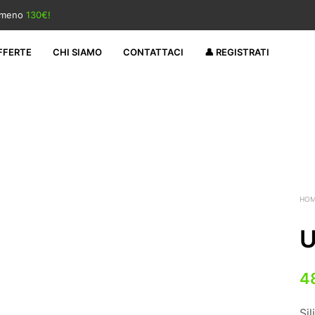
almeno
130€!
FFERTE
CHI SIAMO
CONTATTACI
👤 REGISTRATI
HO
U
4
Si