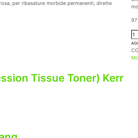
rosa, per ribasature morbide permanenti, dirette
mo
97 
AG
C
Mo
ession Tissue Toner) Kerr
Lang