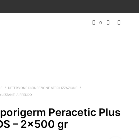
0
ME
/
DETERSIONE DISINFEZIONE STERILIZZAZIONE
/
RILIZZANTI A FREDDO
porigerm Peracetic Plus
DS – 2×500 gr