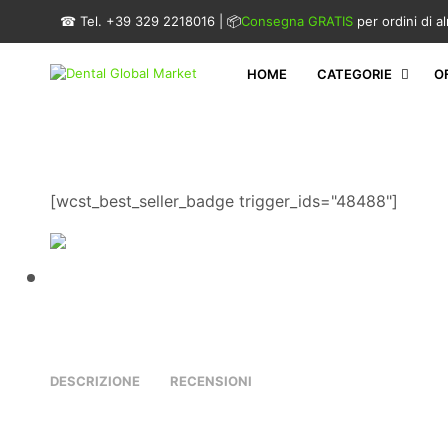
☎ Tel. +39 329 2218016 | 📦
Consegna GRATIS
per ordini di 
HOME
CATEGORIE
O
[wcst_best_seller_badge trigger_ids="48488"]
DESCRIZIONE
RECENSIONI