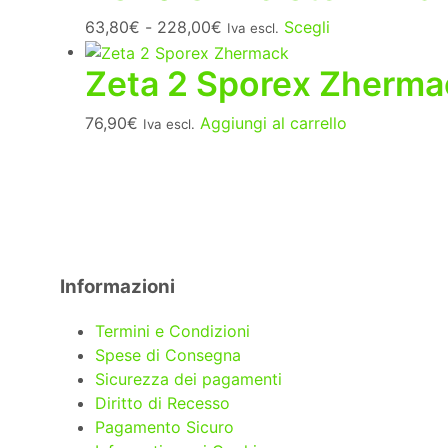
Fascia
Questo
63,80
€
-
228,00
€
Scegli
Iva escl.
di
prodotto
Zeta 2 Sporex Zherma
prezzo:
ha
da
più
63,80€
varianti.
76,90
€
Aggiungi al carrello
Iva escl.
a
Le
228,00€
opzioni
possono
essere
scelte
nella
Informazioni
pagina
del
Termini e Condizioni
prodotto
Spese di Consegna
Sicurezza dei pagamenti
Diritto di Recesso
Pagamento Sicuro