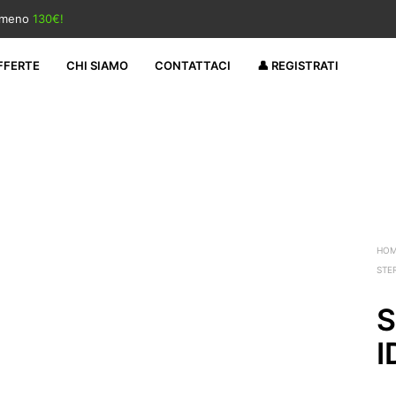
almeno
130€!
FFERTE
CHI SIAMO
CONTATTACI
👤 REGISTRATI
HO
STE
S
I