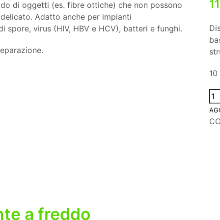
1
ddo di oggetti (es. fibre ottiche) che non possono
o delicato. Adatto anche per impianti
Dis
 di spore, virus (HIV, HBV e HCV), batteri e funghi.
bas
reparazione.
st
10 
AG
C
nte a freddo