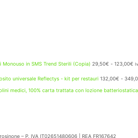
Fa
 Monouso in SMS Trend Sterili (Copia)
29,50
€
-
123,00
€
I
di
p
ito universale Reflectys - kit per restauri
132,00
€
-
349,
d
2
lini medici, 100% carta trattata con lozione batteriostatica
a
1
Frosinone – P. IVA IT02651480606 | REA FR167642