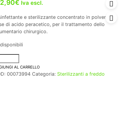
12,90
€
Iva escl.
infettante e sterilizzante concentrato in polvere, a
e di acido peracetico, per il trattamento dello
rumentario chirurgico.
disponibili
GIUNGI AL CARRELLO
OD:
00073994
Categoria:
Sterilizzanti a freddo