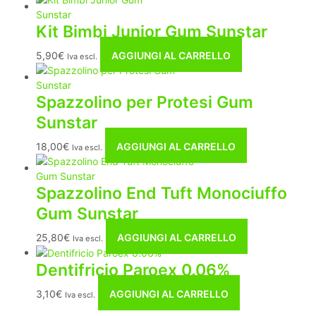
Kit Bimbi Junior Gum Sunstar
5,90
€
AGGIUNGI AL CARRELLO
Iva escl.
Spazzolino per Protesi Gum
Sunstar
18,00
€
AGGIUNGI AL CARRELLO
Iva escl.
Spazzolino End Tuft Monociuffo
Gum Sunstar
25,80
€
AGGIUNGI AL CARRELLO
Iva escl.
Dentifricio Paroex 0.06%
3,10
€
AGGIUNGI AL CARRELLO
Iva escl.