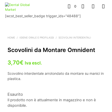
0
[wcst_best_seller_badge trigger_ids="48488"]
HOME
/
IGIENE ORALE E PROFILASSI
/
SCOVOLINI INTERDENTALI
Scovolini da Montare Omnident
3,70
€
Iva escl.
Scovolino interdentale arrotondato da montare su manici in
plastica.
Esaurito
Il prodotto non è attualmente in magazzino e non è
disponibile.