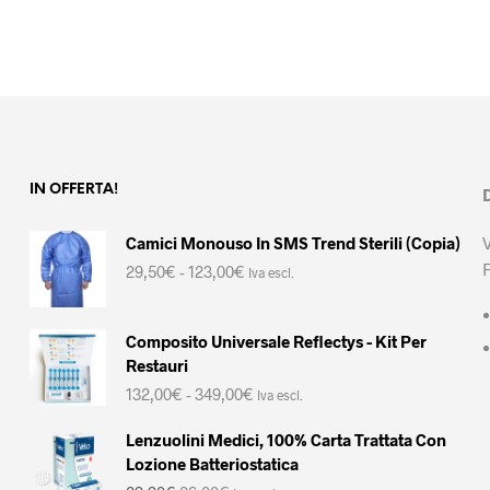
più
77,45€
essere
varianti.
scelte
Le
nella
opzioni
pagina
possono
del
essere
prodotto
scelte
nella
pagina
IN OFFERTA!
del
prodotto
Camici Monouso In SMS Trend Sterili (Copia)
Fascia
29,50
€
-
123,00
€
Iva escl.
di
prezzo:
da
Composito Universale Reflectys - Kit Per
29,50€
Restauri
a
Fascia
132,00
€
-
349,00
€
123,00€
Iva escl.
di
prezzo:
Lenzuolini Medici, 100% Carta Trattata Con
da
Lozione Batteriostatica
132,00€
Il
Il