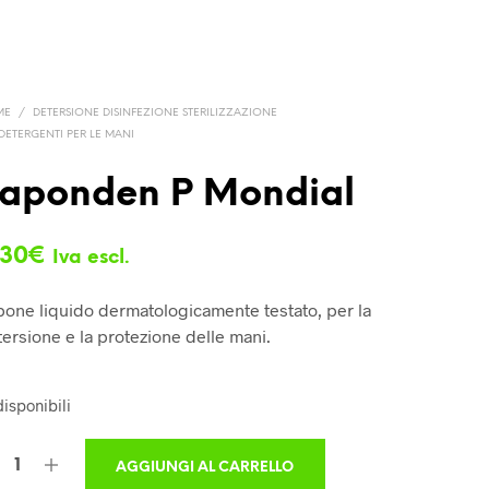
ME
/
DETERSIONE DISINFEZIONE STERILIZZAZIONE
DETERGENTI PER LE MANI
aponden P Mondial
,30
€
Iva escl.
one liquido dermatologicamente testato, per la
ersione e la protezione delle mani.
disponibili
AGGIUNGI AL CARRELLO