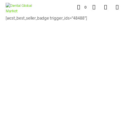
0
[wcst_best_seller_badge trigger_ids="48488"]