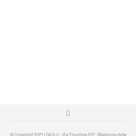
93,50
€
Iva escl.
AGGIUNGI AL CARRELLO
120,90
€
Iva escl.
AGGIUNGI AL CARRELLO
44,90
€
43,90
€
Iva escl.
Iva escl.
AGGIUNGI AL CARRELLO
AGGIUNGI AL CARRELLO
© Copyright 2021 LDA S.r.l. - Via Tiburtina 222, (Madonna della