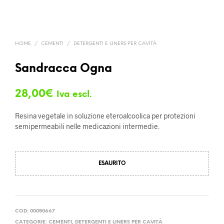
HOME
/
CEMENTI
/
DETERGENTI E LINERS PER CAVITÀ
Sandracca Ogna
28,00
€
Iva escl.
Resina vegetale in soluzione eteroalcoolica per protezioni
semipermeabili nelle medicazioni intermedie.
ESAURITO
COD:
00050667
CATEGORIE:
CEMENTI
,
DETERGENTI E LINERS PER CAVITÀ