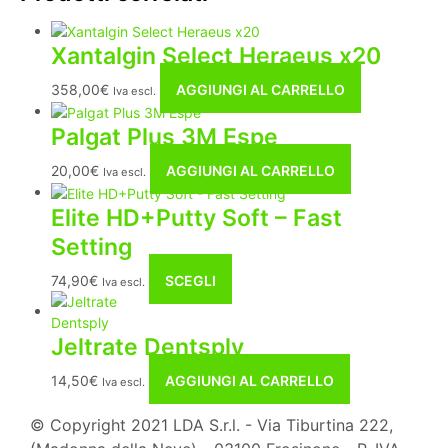
Xantalgin Select Heraeus x20
358,00
€
AGGIUNGI AL CARRELLO
Iva escl.
Palgat Plus 3M Espe
20,00
€
AGGIUNGI AL CARRELLO
Iva escl.
Elite HD+Putty Soft – Fast
Setting
Questo
74,90
€
SCEGLI
Iva escl.
prodotto
ha
Jeltrate Dentsply
più
varianti.
14,50
€
AGGIUNGI AL CARRELLO
Iva escl.
Le
opzioni
© Copyright 2021 LDA S.r.l. - Via Tiburtina 222,
possono
essere