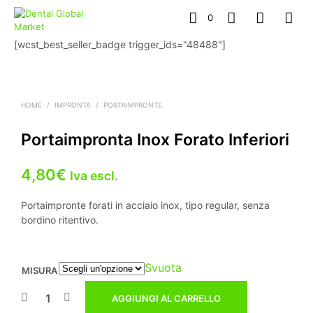
0
[wcst_best_seller_badge trigger_ids="48488"]
HOME
/
IMPRONTA
/
PORTAIMPRONTE
Portaimpronta Inox Forato Inferiori
4,80
€
Iva escl.
Portaimpronte forati in acciaio inox, tipo regular, senza
bordino ritentivo.
Svuota
MISURA
AGGIUNGI AL CARRELLO