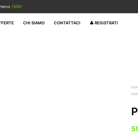
almeno
130€!
FFERTE
CHI SIAMO
CONTATTACI
👤 REGISTRATI
HO
POR
P
5