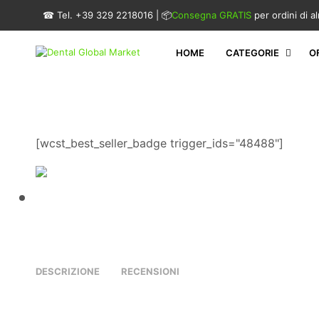
☎ Tel. +39 329 2218016 | 📦
Consegna GRATIS
per ordini di 
HOME
CATEGORIE
O
[wcst_best_seller_badge trigger_ids="48488"]
DESCRIZIONE
RECENSIONI