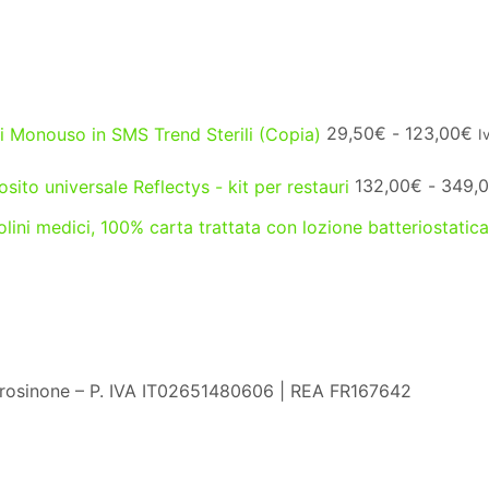
Fa
 Monouso in SMS Trend Sterili (Copia)
29,50
€
-
123,00
€
I
di
p
ito universale Reflectys - kit per restauri
132,00
€
-
349,
d
2
lini medici, 100% carta trattata con lozione batteriostatica
a
1
Frosinone – P. IVA IT02651480606 | REA FR167642