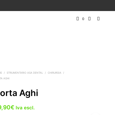
0
ME
/
STRUMENTARIO ASA DENTAL
/
CHIRURGIA
/
TA AGHI
orta Aghi
9,90
€
Iva escl.