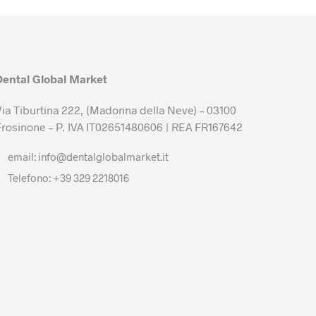
Dental Global Market
Via Tiburtina 222, (Madonna della Neve) – 03100
Frosinone – P. IVA IT02651480606 | REA FR167642
email: info@dentalglobalmarket.it
Telefono: +39 329 2218016