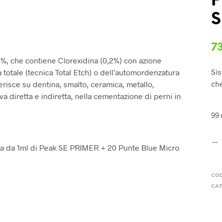
P
S
7
5%, che contiene Clorexidina (0,2%) con azione
Sis
a totale (tecnica Total Etch) o dell’automordenzatura
che
risce su dentina, smalto, ceramica, metallo,
va diretta e indiretta, nella cementazione di perni in
99 
inga da 1ml di Peak SE PRIMER + 20 Punte Blue Micro
CO
CAT