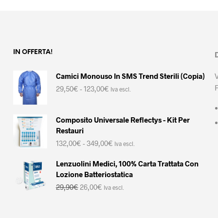
IN OFFERTA!
Camici Monouso In SMS Trend Sterili (Copia)
Fascia
29,50
€
-
123,00
€
Iva escl.
di
prezzo:
da
Composito Universale Reflectys - Kit Per
29,50€
Restauri
a
Fascia
132,00
€
-
349,00
€
123,00€
Iva escl.
di
prezzo:
Lenzuolini Medici, 100% Carta Trattata Con
da
Lozione Batteriostatica
132,00€
Il
Il
29,90
€
26,00
€
Iva escl.
a
prezzo
prezzo
349,00€
originale
attuale
era:
è: