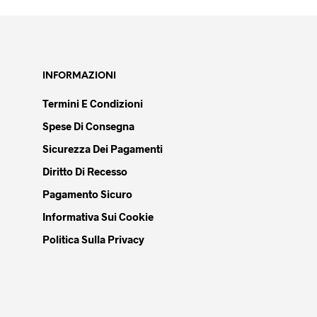
opzioni
possono
essere
scelte
nella
INFORMAZIONI
pagina
del
Termini E Condizioni
prodotto
Spese Di Consegna
Sicurezza Dei Pagamenti
Diritto Di Recesso
Pagamento Sicuro
Informativa Sui Cookie
Politica Sulla Privacy