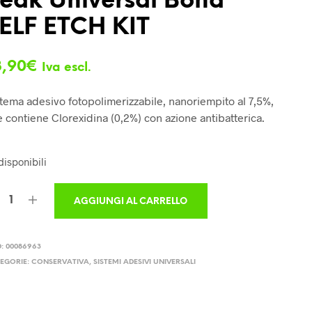
eak Universal Bond
ELF ETCH KIT
3,90
€
Iva escl.
tema adesivo fotopolimerizzabile, nanoriempito al 7,5%,
 contiene Clorexidina (0,2%) con azione antibatterica.
disponibili
AGGIUNGI AL CARRELLO
D:
00086963
EGORIE:
CONSERVATIVA
,
SISTEMI ADESIVI UNIVERSALI