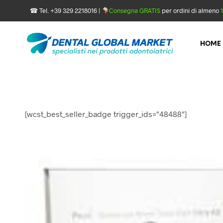
☎ Tel. +39 329 2218016 |
Consegna GRATIS
per ordini di almeno
HOME
[wcst_best_seller_badge trigger_ids="48488"]