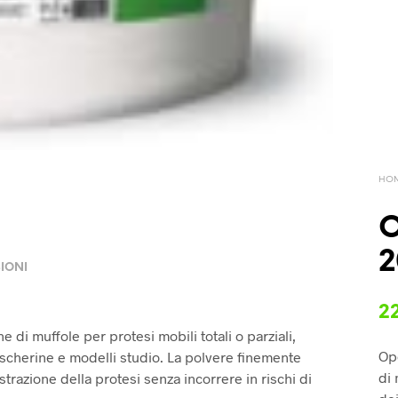
HO
O
2
IONI
2
 di muffole per protesi mobili totali o parziali,
Ope
ascherine e modelli studio. La polvere finemente
di 
strazione della protesi senza incorrere in rischi di