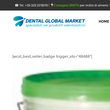
☎ Tel. +39 329 2218016 |
Consegna GRATIS
per ordini di almeno
HOME
[wcst_best_seller_badge trigger_ids="48488"]