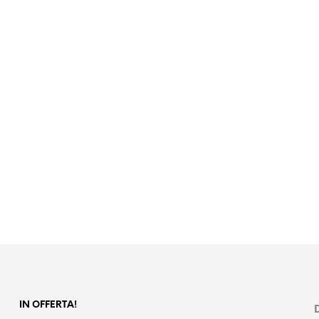
23,30
€
Iva escl.
57,50
€
Iva escl.
AGGIUNGI AL CARRELLO
AGGIUNGI AL CARRELLO
IN OFFERTA!