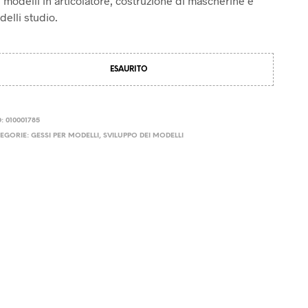
 modelli in articolatore, costruzione di mascherine e
elli studio.
ESAURITO
D:
010001785
EGORIE:
GESSI PER MODELLI
,
SVILUPPO DEI MODELLI