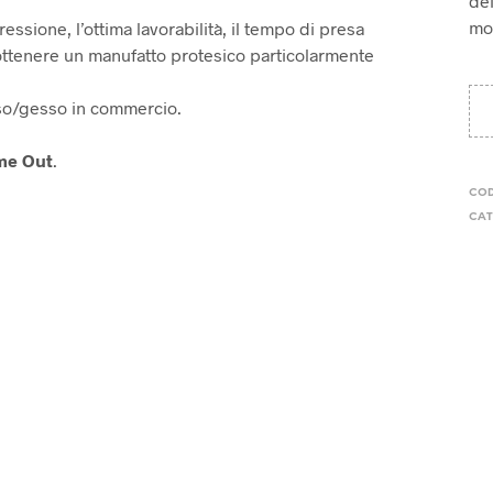
dei
mod
ressione, l’ottima lavorabilità, il tempo di presa
ottenere un manufatto protesico particolarmente
sso/gesso in commercio.
me Out
.
CO
CAT