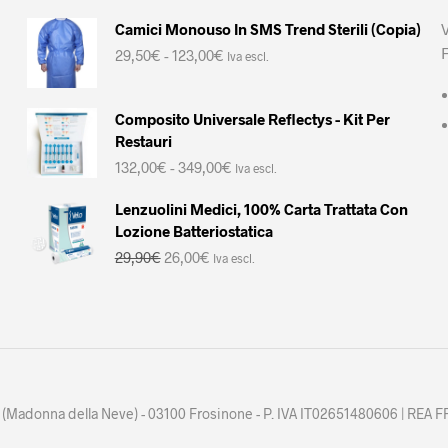
Camici Monouso In SMS Trend Sterili (Copia)
Fascia
29,50
€
-
123,00
€
Iva escl.
di
prezzo:
da
Composito Universale Reflectys - Kit Per
29,50€
Restauri
a
Fascia
132,00
€
-
349,00
€
123,00€
Iva escl.
di
prezzo:
Lenzuolini Medici, 100% Carta Trattata Con
da
Lozione Batteriostatica
132,00€
Il
Il
29,90
€
26,00
€
Iva escl.
a
prezzo
prezzo
349,00€
originale
attuale
era:
è:
29,90€.
26,00€.
2, (Madonna della Neve) - 03100 Frosinone - P. IVA IT02651480606 | REA F