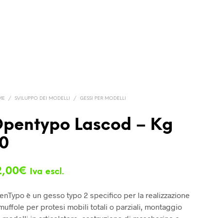
ME
/
SVILUPPO DEI MODELLI
/
GESSI PER MODELLI
pentypo Lascod – Kg
0
2,00
€
Iva escl.
nTypo è un gesso typo 2 specifico per la realizzazione
muffole per protesi mobili totali o parziali, montaggio