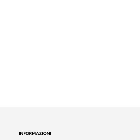
55,00
€
Iva escl.
12,60
€
Iva escl.
AGGIUNGI AL CARRELLO
AGGIUNGI AL CARRELLO
INFORMAZIONI