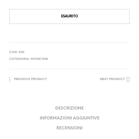
da
31,20€
ESAURITO
a
41,60€
COD:
430
CATEGORIA:
MONCONI
PREVIOUS PRODUCT
NEXT PRODUCT
DESCRIZIONE
INFORMAZIONI AGGIUNTIVE
RECENSIONI