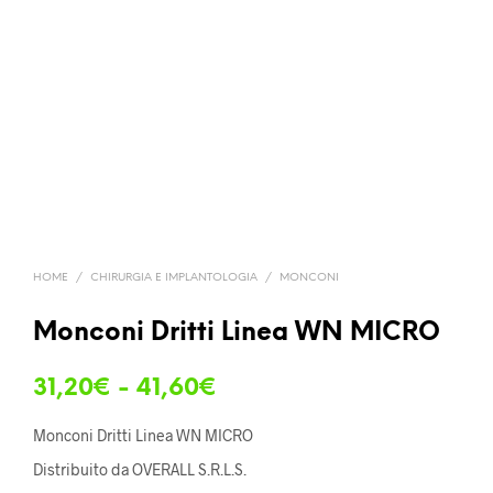
HOME
/
CHIRURGIA E IMPLANTOLOGIA
/
MONCONI
Monconi Dritti Linea WN MICRO
Fascia
31,20
€
-
41,60
€
di
Monconi Dritti Linea WN MICRO
prezzo:
Distribuito da OVERALL S.R.L.S.