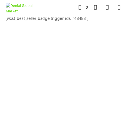
0
[wcst_best_seller_badge trigger_ids="48488"]