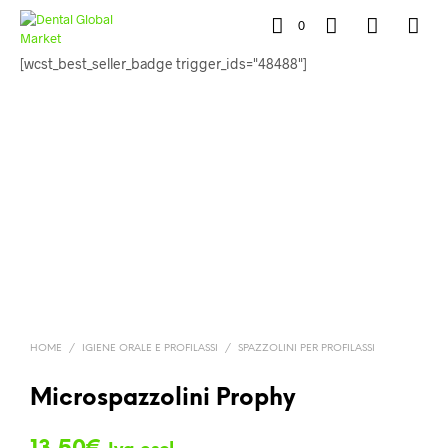
0
[wcst_best_seller_badge trigger_ids="48488"]
HOME
/
IGIENE ORALE E PROFILASSI
/
SPAZZOLINI PER PROFILASSI
Microspazzolini Prophy