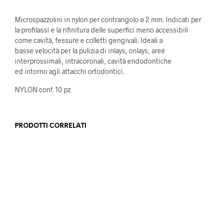
Microspazzolini in nylon per contrangolo ø 2 mm. Indicati per
la profilassi e la rifinitura delle superfici meno accessibili
come cavità, fessure e colletti gengivali. Ideali a
basse velocità per la pulizia di inlays, onlays, aree
interprossimali, intracoronali, cavità endodontiche
ed intorno agli attacchi ortodontici.
NYLON conf. 10 pz
PRODOTTI CORRELATI
30,60
€
24,50
€
Iva escl.
Iva escl.
SCEGLI
Questo
SCEGLI
Quest
prodotto
prodot