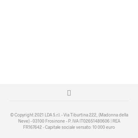
ha
ha
più
più
varianti.
varianti
Le
Le
opzioni
opzion
possono
posso
essere
essere
scelte
scelte
4,50
€
21,00
€
Iva escl.
Iva escl.
nella
nella
AGGIUNGI AL CARRELLO
AGGIUNGI AL CARRELLO
pagina
pagina
del
del
prodotto
prodot
© Copyright 2021 LDA S.r.l. - Via Tiburtina 222, (Madonna della
Neve) - 03100 Frosinone - P. IVA IT02651480606 | REA
FR167642 - Capitale sociale versato: 10 000 euro