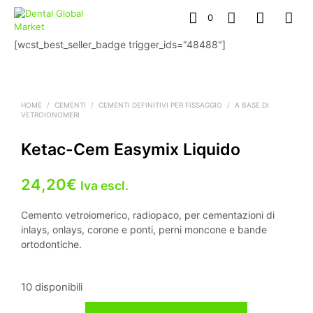
0
[wcst_best_seller_badge trigger_ids="48488"]
HOME
/
CEMENTI
/
CEMENTI DEFINITIVI PER FISSAGGIO
/
A BASE DI
VETROIONOMERI
Ketac-Cem Easymix Liquido
24,20
€
Iva escl.
Cemento vetroiomerico, radiopaco, per cementazioni di
inlays, onlays, corone e ponti, perni moncone e bande
ortodontiche.
10 disponibili