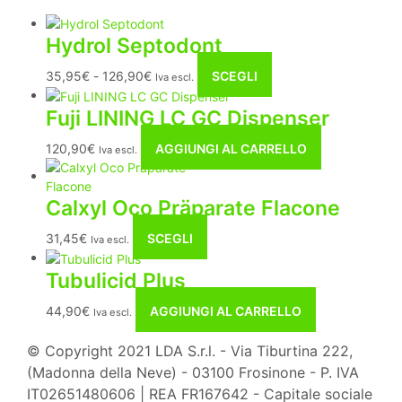
Hydrol Septodont
Fascia
Questo
35,95
€
-
126,90
€
SCEGLI
Iva escl.
di
prodotto
prezzo:
ha
Fuji LINING LC GC Dispenser
da
più
120,90
€
AGGIUNGI AL CARRELLO
35,95€
varianti.
Iva escl.
a
Le
126,90€
opzioni
Calxyl Oco Präparate Flacone
possono
essere
Questo
31,45
€
SCEGLI
Iva escl.
scelte
prodotto
nella
ha
Tubulicid Plus
pagina
più
del
44,90
€
AGGIUNGI AL CARRELLO
varianti.
Iva escl.
prodotto
Le
© Copyright 2021 LDA S.r.l. - Via Tiburtina 222,
opzioni
possono
(Madonna della Neve) - 03100 Frosinone - P. IVA
essere
IT02651480606 | REA FR167642 - Capitale sociale