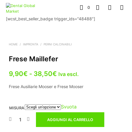
0
[wcst_best_seller_badge trigger_ids="48488"]
HOME
/
IMPRONTA
/
PERNI CALCINABILI
Frese Maillefer
Fascia
9,90
€
-
38,50
€
Iva escl.
di
Frese Ausiliarie Mooser e Frese Mooser
prezzo:
da
Svuota
MISURA
9,90€
AGGIUNGI AL CARRELLO
a
38,50€