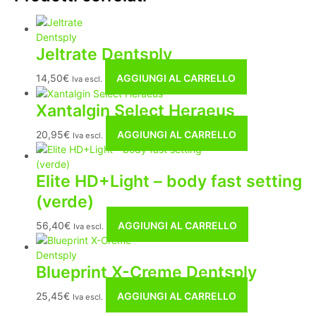
Jeltrate Dentsply
14,50
€
AGGIUNGI AL CARRELLO
Iva escl.
Xantalgin Select Heraeus
20,95
€
AGGIUNGI AL CARRELLO
Iva escl.
Elite HD+Light – body fast setting
(verde)
56,40
€
AGGIUNGI AL CARRELLO
Iva escl.
Blueprint X-Creme Dentsply
25,45
€
AGGIUNGI AL CARRELLO
Iva escl.