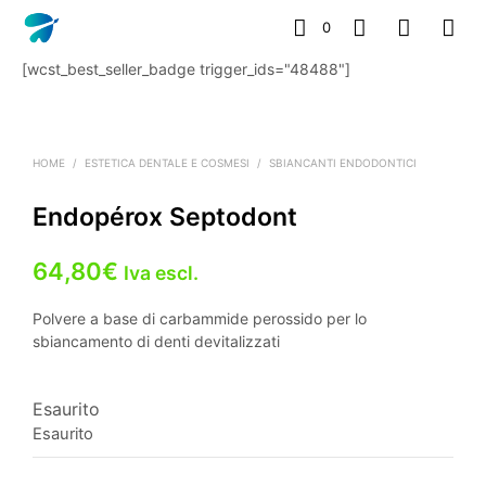
0
[wcst_best_seller_badge trigger_ids="48488"]
HOME
/
ESTETICA DENTALE E COSMESI
/
SBIANCANTI ENDODONTICI
Endopérox Septodont
64,80
€
Iva escl.
Polvere a base di carbammide perossido per lo
sbiancamento di denti devitalizzati
Esaurito
Esaurito