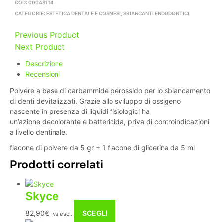
COD:
00048114
CATEGORIE:
ESTETICA DENTALE E COSMESI
,
SBIANCANTI ENDODONTICI
Previous Product
Next Product
Descrizione
Recensioni
Polvere a base di carbammide perossido per lo sbiancamento
di denti devitalizzati. Grazie allo sviluppo di ossigeno
nascente in presenza di liquidi fisiologici ha
un’azione decolorante e battericida, priva di controindicazioni
a livello dentinale.
flacone di polvere da 5 gr + 1 flacone di glicerina da 5 ml
Prodotti correlati
Skyce
Questo
82,90
€
SCEGLI
Iva escl.