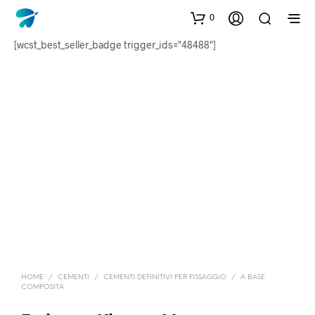
0
[wcst_best_seller_badge trigger_ids="48488"]
HOME
/
CEMENTI
/
CEMENTI DEFINITIVI PER FISSAGGIO
/
A BASE
COMPOSITA