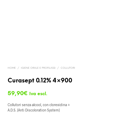
HOME
/
IGIENE ORALE E PROFILASSI
/
COLLUTORI
Curasept 0.12% 4×900
59,90
€
Iva escl.
Collutori senza alcool, con clorexidina +
A.D.S. (Anti Discoloration System)