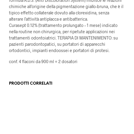
formula A.D.S. (Anti Discoloration System) inibisce le reazioni
chimiche all’origine della pigmentazione giallo-bruna, che è il
tipico effetto collaterale dovuto alla clorexidina, senza
alterare l’attività antiplacca e antibatterica.
Curasept 0.12% (trattamento prolungato – 1 mese) indicato
nella routine non chirurgica, per ripetute applicazioni nei
trattamenti odontoiatrici. TERAPIA DI MANTENIMENTO: su
pazienti parodontopatici, su portatori di apparecchi
ortodontici, impianti endoossei e portatori di protesi.
conf. 4 flaconi da 900 ml + 2 dosatori
PRODOTTI CORRELATI