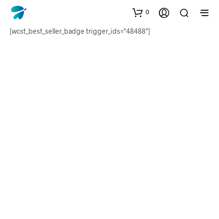
0
[wcst_best_seller_badge trigger_ids="48488"]