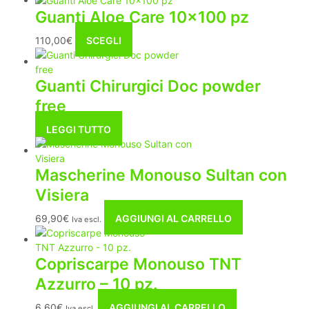
Guanti Aloe Care 10×100 pz
Questo
110,00
€
SCEGLI
prodotto
ha
Guanti Chirurgici Doc powder
più
varianti.
free
Le
opzioni
LEGGI TUTTO
possono
essere
scelte
Mascherine Monouso Sultan con
nella
Visiera
pagina
del
69,90
€
AGGIUNGI AL CARRELLO
Iva escl.
prodotto
Copriscarpe Monouso TNT
Azzurro – 10 pz.
6,60
€
AGGIUNGI AL CARRELLO
Iva escl.