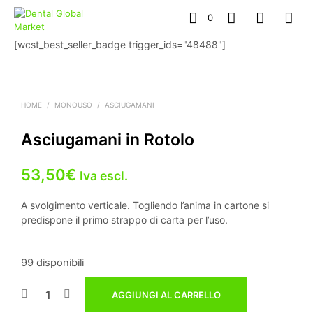
0
[wcst_best_seller_badge trigger_ids="48488"]
HOME
/
MONOUSO
/
ASCIUGAMANI
Asciugamani in Rotolo
53,50
€
Iva escl.
A svolgimento verticale. Togliendo l’anima in cartone si
predispone il primo strappo di carta per l’uso.
99 disponibili
AGGIUNGI AL CARRELLO