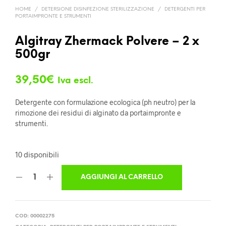
HOME
/
DETERSIONE DISINFEZIONE STERILIZZAZIONE
/
DETERGENTI PER
PORTAIMPRONTE E STRUMENTI
Algitray Zhermack Polvere – 2 x
500gr
39,50
€
Iva escl.
Detergente con formulazione ecologica (ph neutro) per la
rimozione dei residui di alginato da portaimpronte e
strumenti.
10 disponibili
AGGIUNGI AL CARRELLO
COD:
00002275