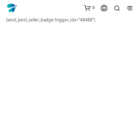
0
[wcst_best_seller_badge trigger_ids="48488"]