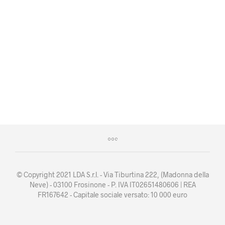
59,40
€
Iva escl.
AGGIUNGI AL CARRELLO
50,90
€
Iva escl.
AGGIUNGI AL CARRELLO
© Copyright 2021 LDA S.r.l. - Via Tiburtina 222, (Madonna della
Neve) - 03100 Frosinone - P. IVA IT02651480606 | REA
FR167642 - Capitale sociale versato: 10 000 euro