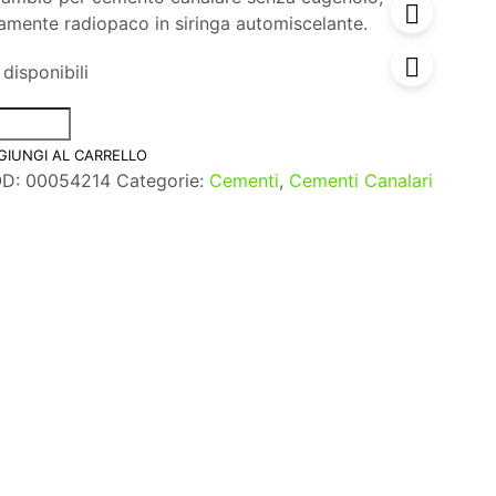
tamente radiopaco in siringa automiscelante.
disponibili
GIUNGI AL CARRELLO
OD:
00054214
Categorie:
Cementi
,
Cementi Canalari