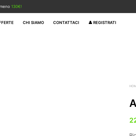
almeno
130€!
FFERTE
CHI SIAMO
CONTATTACI
👤 REGISTRATI
HO
A
2
Ri