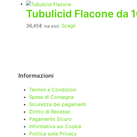
Tubulicid Flacone da 
Questo
36,45
€
Scegli
Iva escl.
prodotto
ha
più
varianti.
Le
opzioni
Informazioni
possono
essere
Termini e Condizioni
scelte
Spese di Consegna
nella
Sicurezza dei pagamenti
pagina
Diritto di Recesso
del
Pagamento Sicuro
prodotto
Informativa sui Cookie
Politica sulla Privacy