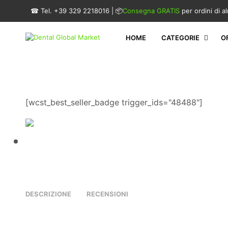
☎ Tel. +39 329 2218016 | 📦
Consegna GRATIS
per ordini di 
HOME
CATEGORIE
O
[wcst_best_seller_badge trigger_ids="48488"]
DESCRIZIONE
RECENSIONI