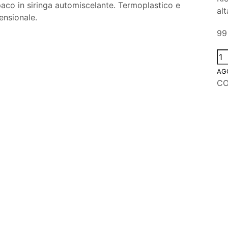
co in siringa automiscelante. Termoplastico e
al
ensionale.
99 
AG
C