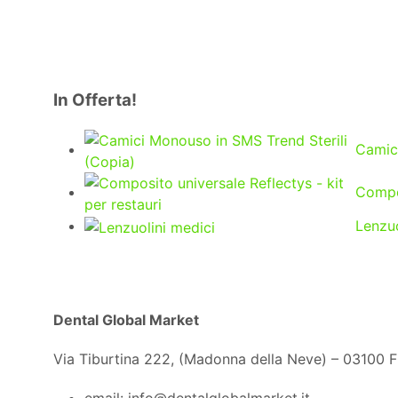
In Offerta!
Camici
Compos
Lenzuo
Dental Global Market
Via Tiburtina 222, (Madonna della Neve) – 03100 
email: info@dentalglobalmarket.it