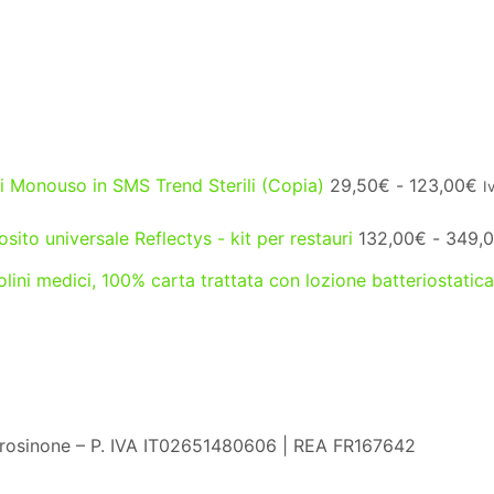
Fa
 Monouso in SMS Trend Sterili (Copia)
29,50
€
-
123,00
€
I
di
p
ito universale Reflectys - kit per restauri
132,00
€
-
349,
d
2
lini medici, 100% carta trattata con lozione batteriostatica
a
1
Frosinone – P. IVA IT02651480606 | REA FR167642