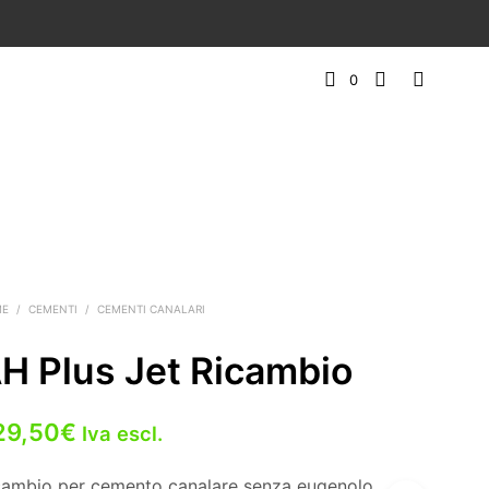
0
ME
/
CEMENTI
/
CEMENTI CANALARI
H Plus Jet Ricambio
29,50
€
Iva escl.
cambio per cemento canalare senza eugenolo,